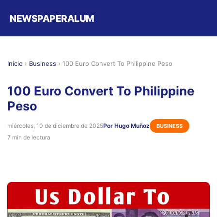
NEWSPAPERALUM
Inicio
›
Business
›
100 Euro Convert To Philippine Peso
100 Euro Convert To Philippine
Peso
miércoles, 10 de diciembre de 2025
Por Hugo Muñoz
BUSINESS
7 min de lectura