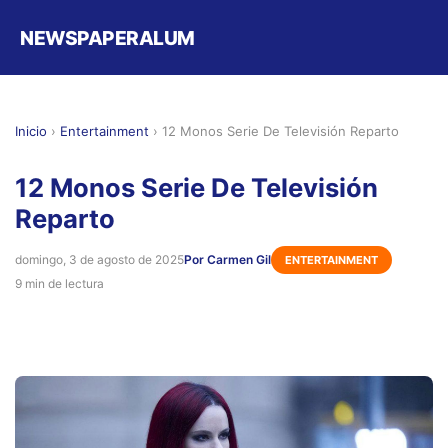
NEWSPAPERALUM
Inicio
›
Entertainment
›
12 Monos Serie De Televisión Reparto
12 Monos Serie De Televisión
Reparto
domingo, 3 de agosto de 2025
Por Carmen Gil
ENTERTAINMENT
9 min de lectura