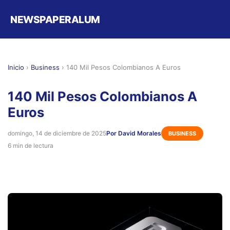
NEWSPAPERALUM
Inicio
›
Business
›
140 Mil Pesos Colombianos A Euros
140 Mil Pesos Colombianos A
Euros
domingo, 14 de diciembre de 2025
Por David Morales
BUSINESS
6 min de lectura