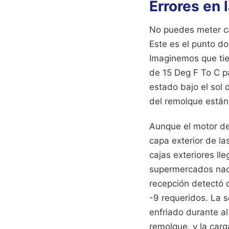
Errores en 
No puedes meter ca
Este es el punto do
Imaginemos que tie
de 15 Deg F To C pa
estado bajo el sol 
del remolque están
Aunque el motor del
capa exterior de las
cajas exteriores ll
supermercados naci
recepción detectó q
-9 requeridos. La s
enfriado durante al
remolque, y la carg