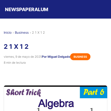
NEWSPAPERALUM
Inicio
›
Business
›
2 1 X 1 2
2 1 X 1 2
viernes, 9 de mayo de 2025
Por Miguel Delgado
BUSINESS
8 min de lectura