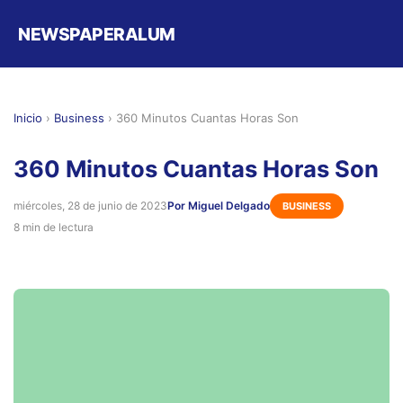
NEWSPAPERALUM
Inicio
›
Business
›
360 Minutos Cuantas Horas Son
360 Minutos Cuantas Horas Son
miércoles, 28 de junio de 2023
Por Miguel Delgado
BUSINESS
8 min de lectura