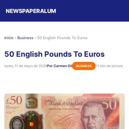
NEWSPAPERALUM
Inicio
›
Business
›
50 English Pounds To Euros
50 English Pounds To Euros
lunes, 11 de mayo de 2026
Por Carmen Gil
11 min de lectura
BUSINESS