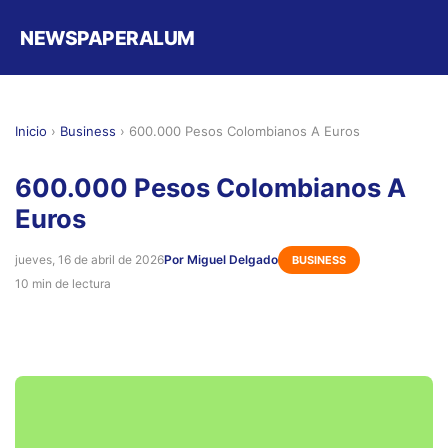
NEWSPAPERALUM
Inicio
›
Business
›
600.000 Pesos Colombianos A Euros
600.000 Pesos Colombianos A
Euros
jueves, 16 de abril de 2026
Por Miguel Delgado
BUSINESS
10 min de lectura