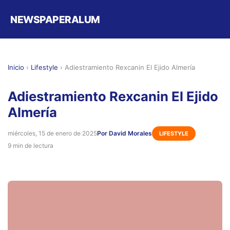
NEWSPAPERALUM
Inicio
›
Lifestyle
›
Adiestramiento Rexcanin El Ejido Almería
Adiestramiento Rexcanin El Ejido
Almería
miércoles, 15 de enero de 2025
Por David Morales
LIFESTYLE
9 min de lectura