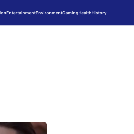
ion
Entertainment
Environment
Gaming
Health
History