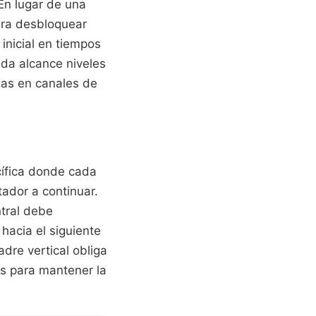
En lugar de una
ara desbloquear
 inicial en tiempos
ada alcance niveles
das en canales de
ecífica donde cada
ador a continuar.
ntral debe
hacia el siguiente
dre vertical obliga
os para mantener la