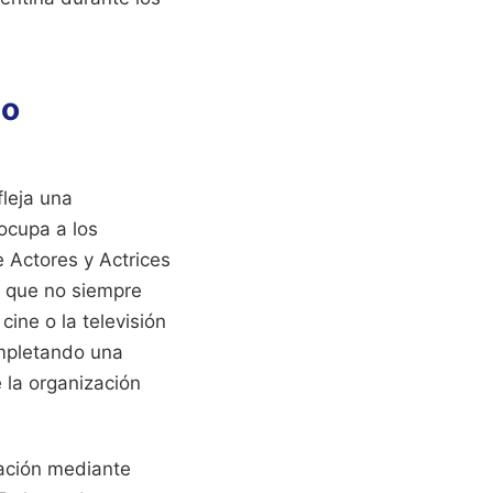
io
leja una
ocupa a los
e Actores y Actrices
n que no siempre
ine o la televisión
ompletando una
la organización
zación mediante