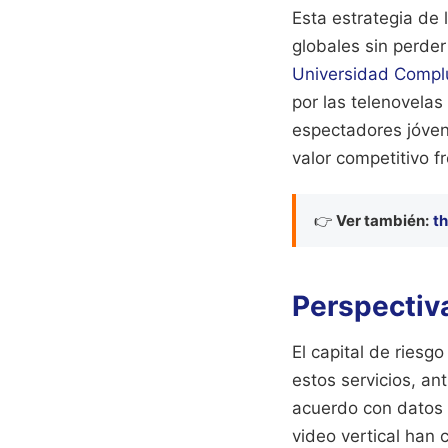
Esta estrategia de 
globales sin perde
Universidad Compl
por las telenovela
espectadores jóven
valor competitivo f
👉
Ver también:
th
Perspectiva
El capital de ries
estos servicios, an
acuerdo con datos 
video vertical han 