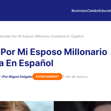
Business
Celebs
Educat
dorada Por Mi Esposo Millonario Completa En Español
Por Mi Esposo Millonario
a En Español
24
Por Miguel Delgado
7 min de lectura
ENTERTAINMENT