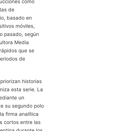
ducciones como
tas de
cio, basado en
tivos móviles,
ño pasado, según
ultora Media
rápidos que se
periodos de
riorizan historias
iza esta serie. La
mediante un
te su segundo polo
 firma analítica
 cortos entre las
entina durante los