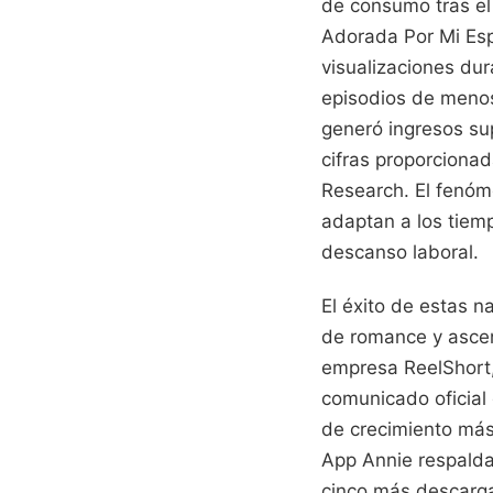
de consumo tras e
Adorada Por Mi Esp
visualizaciones du
episodios de menos
generó ingresos su
cifras proporciona
Research. El fenó
adaptan a los tiem
descanso laboral.
El éxito de estas n
de romance y ascen
empresa ReelShort,
comunicado oficial
de crecimiento más
App Annie respalda
cinco más descarga