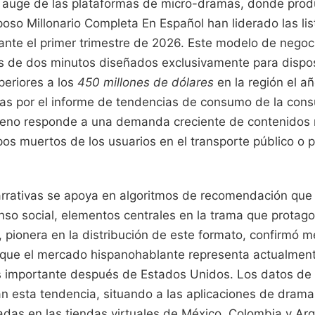
l auge de las plataformas de micro-dramas, donde pro
oso Millonario Completa En Español han liderado las lis
rante el primer trimestre de 2026. Este modelo de nego
 de dos minutos diseñados exclusivamente para disposi
periores a los
450 millones de dólares
en la región el a
das por el informe de tendencias de consumo de la cons
meno responde a una demanda creciente de contenidos 
pos muertos de los usuarios en el transporte público o 
arrativas se apoya en algoritmos de recomendación que p
so social, elementos centrales en la trama que protagon
 pionera en la distribución de este formato, confirmó 
 que el mercado hispanohablante representa actualmen
 importante después de Estados Unidos. Los datos de la
n esta tendencia, situando a las aplicaciones de dramas
das en las tiendas virtuales de México, Colombia y Arg