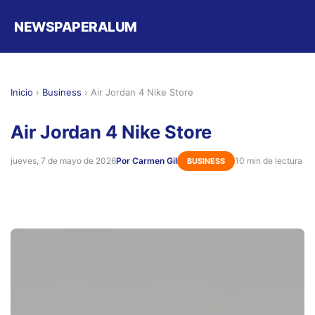
NEWSPAPERALUM
Inicio
›
Business
›
Air Jordan 4 Nike Store
Air Jordan 4 Nike Store
jueves, 7 de mayo de 2026
Por Carmen Gil
10 min de lectura
BUSINESS