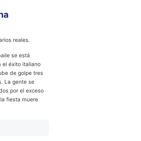
na
rios reales.
aile se está
el éxito italiano
sube de golpe tres
s. La gente se
ídos por el exceso
 la fiesta muere