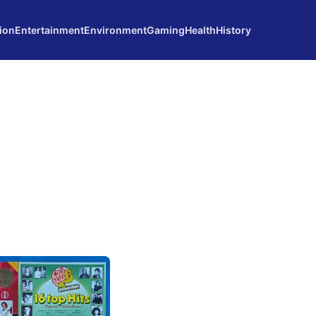
ion
Entertainment
Environment
Gaming
Health
History