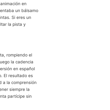
e animación en
esentaba un bálsamo
intas. Si eres un
ar la pista y
ta, rompiendo el
fuego la cadencia
 versión en español
o. El resultado es
ad a la comprensión
tener siempre la
nta partícipe sin