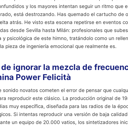
onfundidos y los mayores intentan seguir un ritmo que e
urado, está destrozando. Has quemado el cartucho de or
uelta atrás. He visto esta escena repetirse en eventos co
adas desde Sevilla hasta Milán: profesionales que subes
a y psicológica de este himno, tratándolo como un relle
 la pieza de ingeniería emocional que realmente es.
 de ignorar la mezcla de frecuenc
ina Power Felicità
 sonido novatos cometen el error de pensar que cualqu
ra reproducir este clásico. La producción original de 1
ias muy específica, diseñada para las radios de la époc
gicos. Si intentas reproducir una versión de baja calid
iante un equipo de 20.000 vatios, los sintetizadores inic