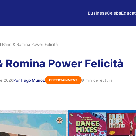
Business
Celebs
Educat
l Bano & Romina Power Felicità
& Romina Power Felicità
de 2026
Por Hugo Muñoz
9 min de lectura
ENTERTAINMENT