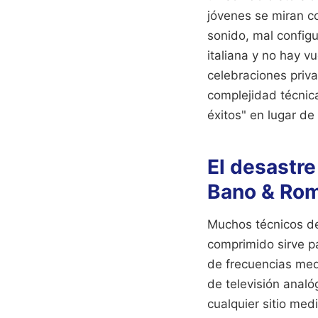
jóvenes se miran c
sonido, mal config
italiana y no hay v
celebraciones priv
complejidad técnic
éxitos" en lugar de
El desastre
Bano & Rom
Muchos técnicos de
comprimido sirve pa
de frecuencias med
de televisión analó
cualquier sitio med