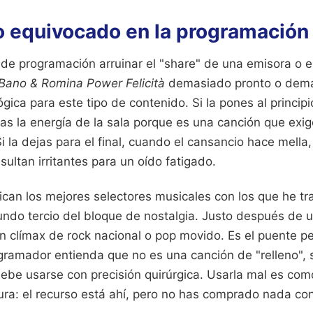
 equivocado en la programación 
 de programación arruinar el "share" de una emisora o e
 Bano & Romina Power Felicità
demasiado pronto o demas
gica para este tipo de contenido. Si la pones al princip
as la energía de la sala porque es una canción que exig
 Si la dejas para el final, cuando el cansancio hace mella
ultan irritantes para un oído fatigado.
ican los mejores selectores musicales con los que he t
gundo tercio del bloque de nostalgia. Justo después de
n clímax de rock nacional o pop movido. Es el puente pe
ogramador entienda que no es una canción de "relleno", 
e usarse con precisión quirúrgica. Usarla mal es como 
ura: el recurso está ahí, pero no has comprado nada con