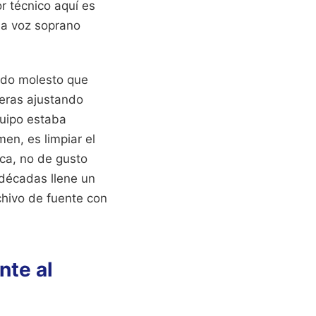
r técnico aquí es
 la voz soprano
uido molesto que
teras ajustando
quipo estaba
en, es limpiar el
ica, no de gusto
décadas llene un
chivo de fuente con
nte al