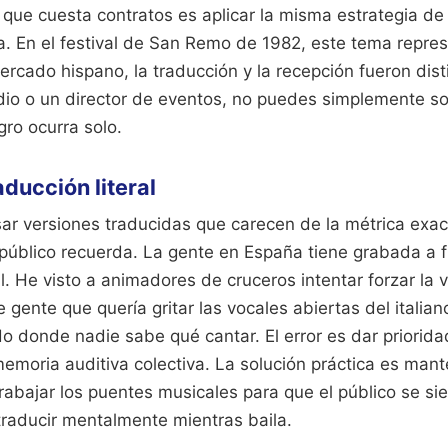
 que cuesta contratos es aplicar la misma estrategia d
ia. En el festival de San Remo de 1982, este tema repr
mercado hispano, la traducción y la recepción fueron dist
io o un director de eventos, no puedes simplemente solt
gro ocurra solo.
raducción literal
ar versiones traducidas que carecen de la métrica exac
l público recuerda. La gente en España tiene grabada a 
nal. He visto a animadores de cruceros intentar forzar la
 gente que quería gritar las vocales abiertas del italian
o donde nadie sabe qué cantar. El error es dar priorid
memoria auditiva colectiva. La solución práctica es man
trabajar los puentes musicales para que el público se sie
traducir mentalmente mientras baila.