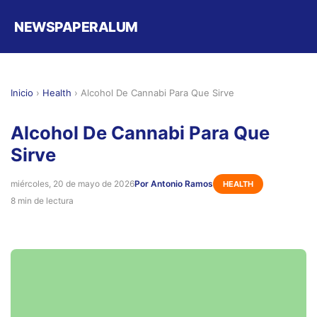
NEWSPAPERALUM
Inicio
›
Health
›
Alcohol De Cannabi Para Que Sirve
Alcohol De Cannabi Para Que
Sirve
miércoles, 20 de mayo de 2026
Por Antonio Ramos
HEALTH
8 min de lectura