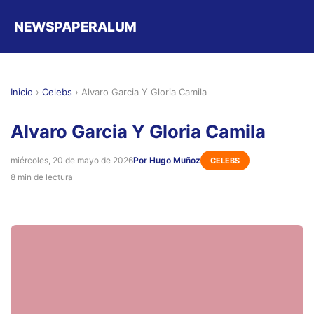
NEWSPAPERALUM
Inicio
›
Celebs
›
Alvaro Garcia Y Gloria Camila
Alvaro Garcia Y Gloria Camila
miércoles, 20 de mayo de 2026
Por Hugo Muñoz
CELEBS
8 min de lectura