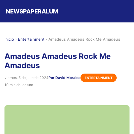
NEWSPAPERALUM
Inicio
›
Entertainment
›
Amadeus Amadeus Rock Me Amadeus
Amadeus Amadeus Rock Me
Amadeus
viernes, 5 de julio de 2024
Por David Morales
ENTERTAINMENT
10 min de lectura