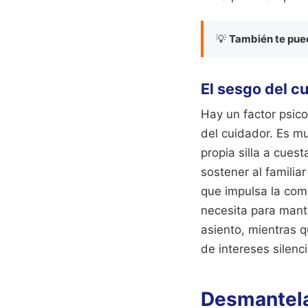
💡
También te pued
El sesgo del c
Hay un factor psico
del cuidador. Es mu
propia silla a cues
sostener al famili
que impulsa la com
necesita para mante
asiento, mientras q
de intereses silenc
Desmantela