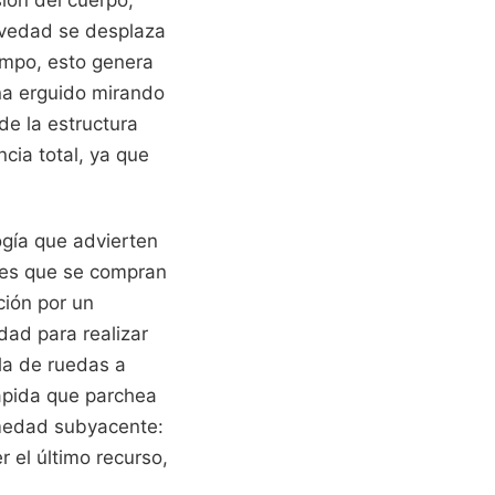
sión del cuerpo,
ravedad se desplaza
iempo, esto genera
ina erguido mirando
de la estructura
cia total, ya que
ogía que advierten
a es que se compran
ción por un
dad para realizar
lla de ruedas a
rápida que parchea
rmedad subyacente:
 el último recurso,