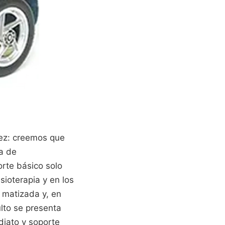
jez: creemos que
ta de
rte básico solo
sioterapia y en los
s matizada y, en
lto se presenta
iato y soporte