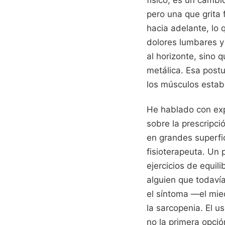
físico, es un cambi
pero una que grita 
hacia adelante, lo 
dolores lumbares y 
al horizonte, sino 
metálica. Esa post
los músculos estabi
He hablado con exp
sobre la prescripci
en grandes superfic
fisioterapeuta. Un 
ejercicios de equil
alguien que todaví
el síntoma —el mie
la sarcopenia. El u
no la primera opció