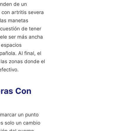
penden de un
con artritis severa
 las manetas
 cuestión de tener
suele ser más ancha
n espacios
ñola. Al final, el
 las zonas donde el
fectivo.
eras Con
 marcar un punto
es solo un cambio