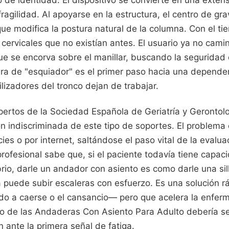
o de identidad. El dispositivo se convierte en una exten
fragilidad. Al apoyarse en la estructura, el centro de g
que modifica la postura natural de la columna. Con el t
cervicales que no existían antes. El usuario ya no cam
que se encorva sobre el manillar, buscando la seguridad 
ura de "esquiador" es el primer paso hacia una dependen
lizadores del tronco dejan de trabajar.
ertos de la Sociedad Española de Geriatría y Gerontol
ón indiscriminada de este tipo de soportes. El problem
ies o por internet, saltándose el paso vital de la evalua
profesional sabe que, si el paciente todavía tiene capaci
ibrio, darle un andador con asiento es como darle una si
a puede subir escaleras con esfuerzo. Es una solución 
do a caerse o el cansancio— pero que acelera la enfe
so de las Andaderas Con Asiento Para Adulto debería ser
n ante la primera señal de fatiga.