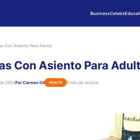
Business
Celebs
Educat
s Con Asiento Para Adulto
s Con Asiento Para Adul
 de 2024
Por Carmen Gil
9 min de lectura
HEALTH