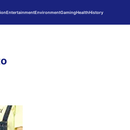
ion
Entertainment
Environment
Gaming
Health
History
to