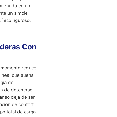
a menudo en un
nte un simple
línico riguroso,
aderas Con
do momento reduce
 lineal que suena
ogía del
ón de detenerse
anso deja de ser
pción de confort
mpo total de carga