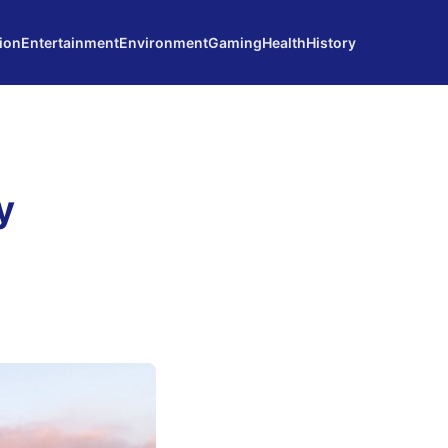
ion
Entertainment
Environment
Gaming
Health
History
y