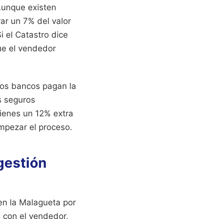
Aunque existen
rar un 7% del valor
i el Catastro dice
ue el vendedor
 los bancos pagan la
s seguros
tienes un 12% extra
empezar el proceso.
gestión
en la Malagueta por
 con el vendedor,