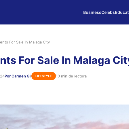
Business
Celebs
Educat
nts For Sale In Malaga City
ts For Sale In Malaga Cit
024
Por Carmen Gil
10 min de lectura
LIFESTYLE