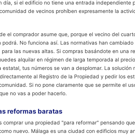
 día, si el edificio no tiene una entrada independiente pa
a comunidad de vecinos prohíben expresamente la activid
de el comprador asume que, porque el vecino del cuarto
én podrá. No funciona así. Las normativas han cambiado 
s para las nuevas altas. Si compras basándote en una r
puedes alquilar en régimen de larga temporada al preci
a estatal, tus números se van a desplomar. La solución n
r directamente al Registro de la Propiedad y pedir los es
comunidad. Si no pone claramente que se permite el uso
que no vas a poder hacerlo.
as reformas baratas
 es comprar una propiedad "para reformar" pensando qu
o como nuevo. Málaga es una ciudad con edificios muy a