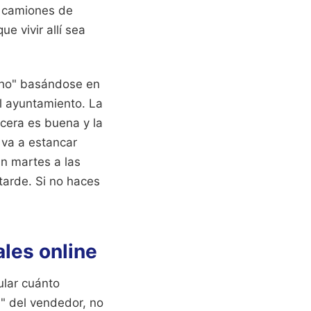
s camiones de
e vivir allí sea
oho" basándose en
l ayuntamiento. La
cera es buena y la
 va a estancar
un martes a las
tarde. Si no haces
ales online
ular cuánto
n" del vendedor, no