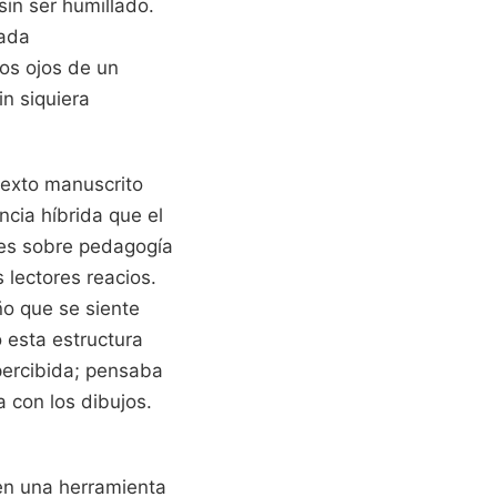
sin ser humillado.
rada
os ojos de un
n siquiera
texto manuscrito
ncia híbrida que el
nes sobre pedagogía
 lectores reacios.
ño que se siente
ó esta estructura
 percibida; pensaba
 con los dibujos.
 en una herramienta