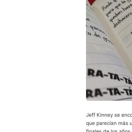
Jeff Kinney se enc
que parecían más u
finales de los años