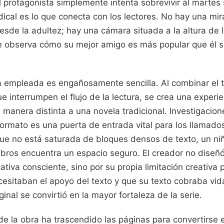
l protagonista simplemente intenta sobrevivir al martes 
ical es lo que conecta con los lectores. No hay una mi
sde la adultez; hay una cámara situada a la altura de l
 observa cómo su mejor amigo es más popular que él si
va empleada es engañosamente sencilla. Al combinar el 
ue interrumpen el flujo de la lectura, se crea una experie
 manera distinta a una novela tradicional. Investigacio
ormato es una puerta de entrada vital para los llamados
que no está saturada de bloques densos de texto, un ni
libros encuentra un espacio seguro. El creador no diseñ
ativa consciente, sino por su propia limitación creativa
esitaban el apoyo del texto y que su texto cobraba vida
inal se convirtió en la mayor fortaleza de la serie.
 de la obra ha trascendido las páginas para convertirse