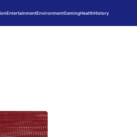
ion
Entertainment
Environment
Gaming
Health
History