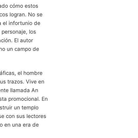
vado cómo estos
icos logran. No se
 el infortunio de
 personaje, los
ción. El autor
sino un campo de
áficas, el hombre
us trazos. Vive en
ente llamada An
ista promocional. En
struir un templo
se con sus lectores
co en una era de