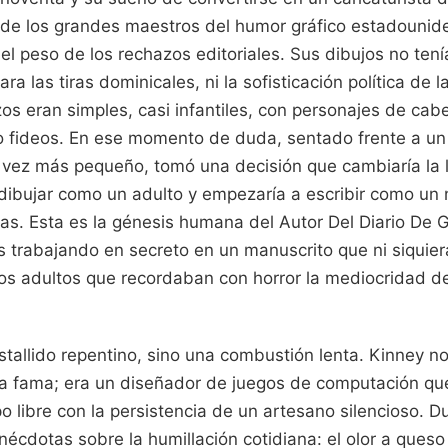
a de los grandes maestros del humor gráfico estadounid
 peso de los rechazos editoriales. Sus dibujos no tení
ra las tiras dominicales, ni la sofisticación política de l
azos eran simples, casi infantiles, con personajes de cab
fideos. En ese momento de duda, sentado frente a un 
vez más pequeño, tomó una decisión que cambiaría la lit
 dibujar como un adulto y empezaría a escribir como un 
s. Esta es la génesis humana del Autor Del Diario De 
 trabajando en secreto en un manuscrito que ni siquie
 los adultos que recordaban con horror la mediocridad d
estallido repentino, sino una combustión lenta. Kinney no
 la fama; era un diseñador de juegos de computación que
 libre con la persistencia de un artesano silencioso. D
cdotas sobre la humillación cotidiana: el olor a queso 