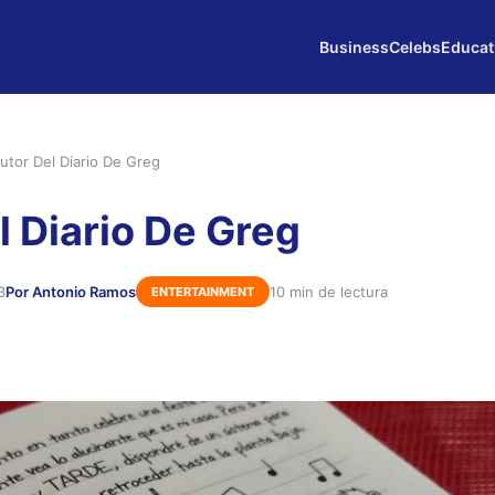
Business
Celebs
Educat
utor Del Diario De Greg
l Diario De Greg
3
Por Antonio Ramos
10 min de lectura
ENTERTAINMENT