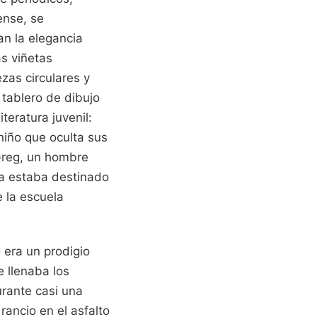
ense, se
an la elegancia
as viñetas
ezas circulares y
tablero de dibujo
eratura juvenil:
niño que oculta sus
Greg, un hombre
ra estaba destinado
e la escuela
 era un prodigio
 llenaba los
urante casi una
rancio en el asfalto