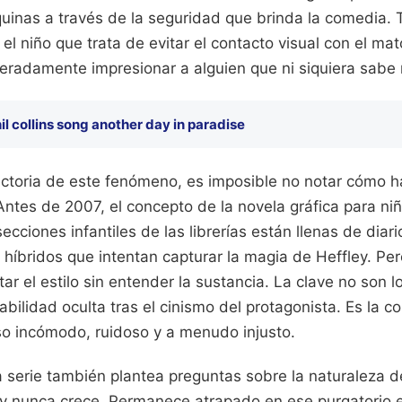
nas a través de la seguridad que brinda la comedia. 
l niño que trata de evitar el contacto visual con el mató
eradamente impresionar a alguien que ni siquiera sabe
il collins song another day in paradise
yectoria de este fenómeno, es imposible no notar cómo 
. Antes de 2007, el concepto de la novela gráfica para ni
secciones infantiles de las librerías están llenas de dia
híbridos que intentan capturar la magia de Heffley. Pero
tar el estilo sin entender la sustancia. La clave no son l
erabilidad oculta tras el cinismo del protagonista. Es la
so incómodo, ruidoso y a menudo injusto.
 serie también plantea preguntas sobre la naturaleza d
ley nunca crece. Permanece atrapado en ese purgatorio e