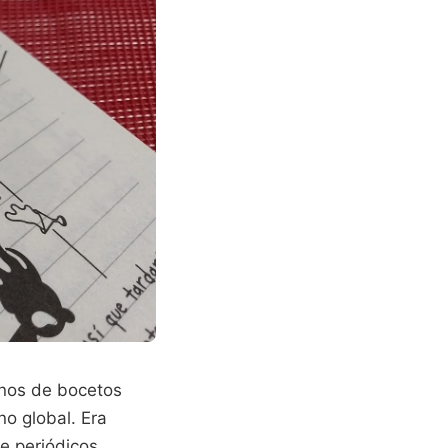
rnos de bocetos
o global. Era
e periódicos,