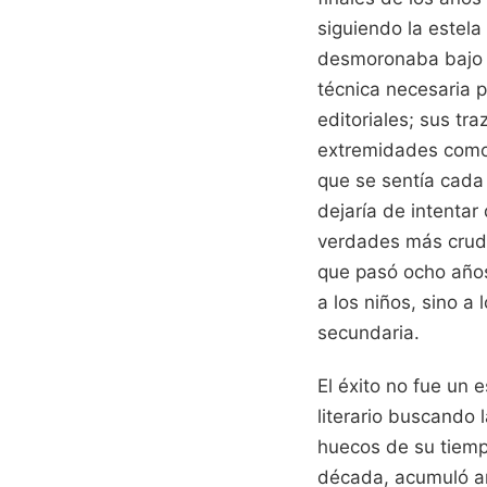
siguiendo la estel
desmoronaba bajo el
técnica necesaria pa
editoriales; sus tr
extremidades como 
que se sentía cada 
dejaría de intentar
verdades más cruda
que pasó ocho años
a los niños, sino a
secundaria.
El éxito no fue un 
literario buscando
huecos de su tiempo
década, acumuló ané