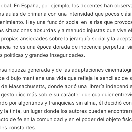
global. En España, por ejemplo, los docentes han obser
 las aulas de primaria con una intensidad que pocos clás
tenimiento. Hay una función social en la risa que provoca
las situaciones absurdas y a menudo injustas que vive el
propias ansiedades sobre la jerarquía social y la acepta
fancia no es una época dorada de inocencia perpetua, 
s políticas y grandes inseguridades.
nsa riqueza generada y de las adaptaciones cinematogr
e dibujo mantiene una vida que refleja la sencillez de s
de Massachusetts, donde abrió una librería independi
e gesto dice más sobre su carácter que cualquier entrev
 por algoritmos y franquicias sin alma, él decidió con
l y la tinta, un lugar donde los autores pueden encontrar
acto de fe en la comunidad y en el poder del objeto físi
ales constantes.