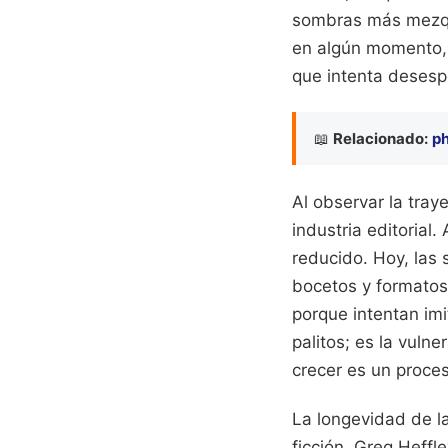
sombras más mezqui
en algún momento, e
que intenta desesp
📖
Relacionado:
ph
Al observar la tra
industria editorial
reducido. Hoy, las 
bocetos y formatos 
porque intentan imi
palitos; es la vuln
crecer es un proce
La longevidad de la
ficción. Greg Heff