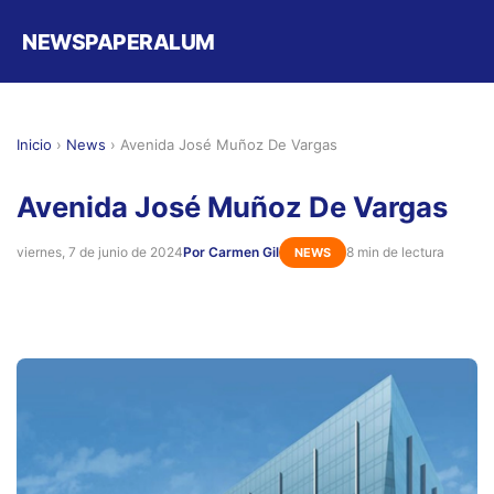
NEWSPAPERALUM
Inicio
›
News
›
Avenida José Muñoz De Vargas
Avenida José Muñoz De Vargas
viernes, 7 de junio de 2024
Por Carmen Gil
8 min de lectura
NEWS