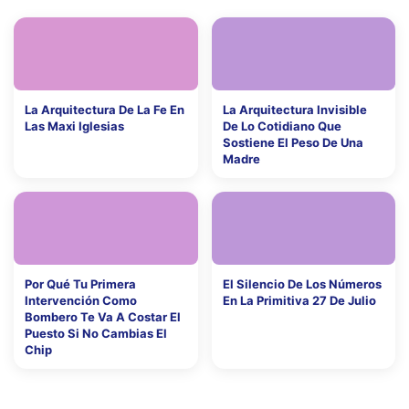
La Arquitectura De La Fe En
La Arquitectura Invisible
Las Maxi Iglesias
De Lo Cotidiano Que
Sostiene El Peso De Una
Madre
Por Qué Tu Primera
El Silencio De Los Números
Intervención Como
En La Primitiva 27 De Julio
Bombero Te Va A Costar El
Puesto Si No Cambias El
Chip