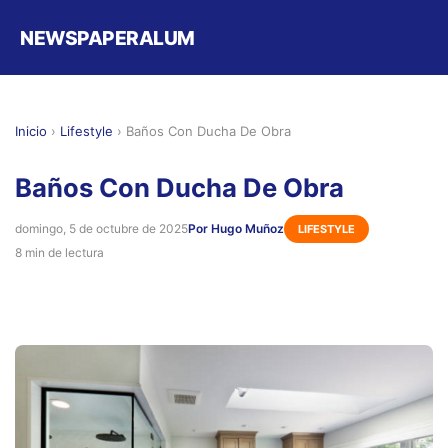
NEWSPAPERALUM
Inicio
›
Lifestyle
›
Baños Con Ducha De Obra
Baños Con Ducha De Obra
domingo, 5 de octubre de 2025
Por Hugo Muñoz
LIFESTYLE
8 min de lectura