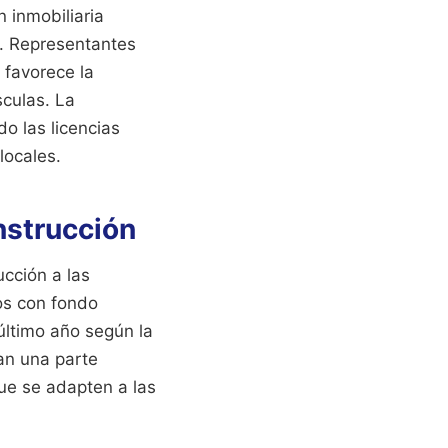
n inmobiliaria
s. Representantes
 favorece la
sculas. La
do las licencias
locales.
nstrucción
ucción a las
os con fondo
último año según la
an una parte
que se adapten a las