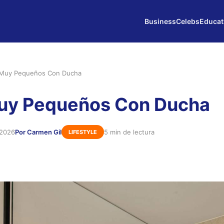
Business
Celebs
Educat
Muy Pequeños Con Ducha
uy Pequeños Con Ducha
 2026
Por Carmen Gil
5 min de lectura
LIFESTYLE