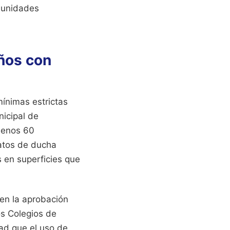
munidades
ños con
ínimas estrictas
nicipal de
 menos 60
latos de ducha
 en superficies que
 en la aprobación
os Colegios de
ad que el uso de