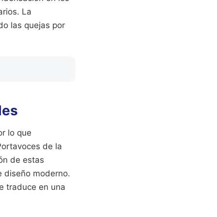
arios. La
o las quejas por
les
r lo que
Portavoces de la
ón de estas
de diseño moderno.
se traduce en una