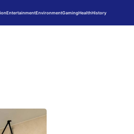
ion
Entertainment
Environment
Gaming
Health
History