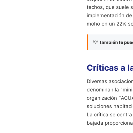
techos, que suele se
implementación de 
moho en un 22% seg
💡
También te pued
Críticas a 
Diversas asociacio
denominan la "mini
organización FACUA
soluciones habitac
La crítica se cent
bajada proporcional