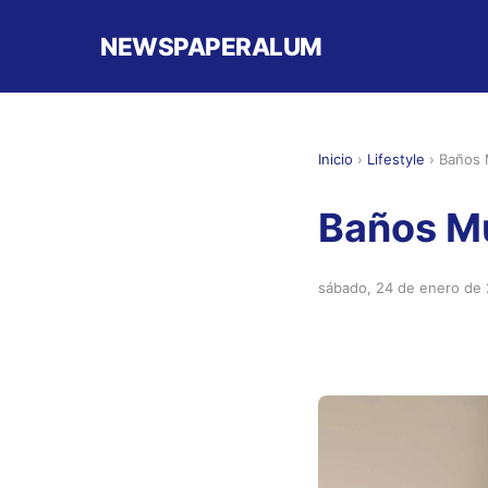
NEWSPAPERALUM
Inicio
›
Lifestyle
›
Baños 
Baños M
sábado, 24 de enero de