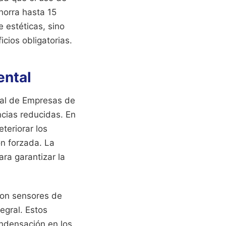
horra hasta 15
 estéticas, sino
cios obligatorias.
ental
nal de Empresas de
ncias reducidas. En
eriorar los
n forzada. La
ara garantizar la
 con sensores de
egral. Estos
ondensación en los