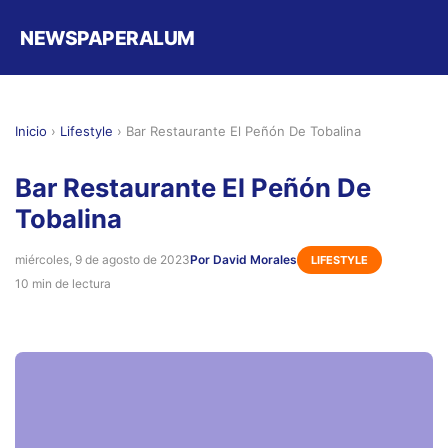
NEWSPAPERALUM
Inicio
›
Lifestyle
›
Bar Restaurante El Peñón De Tobalina
Bar Restaurante El Peñón De
Tobalina
miércoles, 9 de agosto de 2023
Por David Morales
LIFESTYLE
10 min de lectura