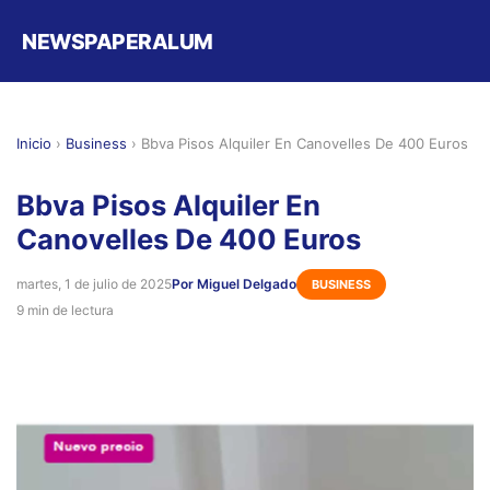
NEWSPAPERALUM
Inicio
›
Business
›
Bbva Pisos Alquiler En Canovelles De 400 Euros
Bbva Pisos Alquiler En
Canovelles De 400 Euros
martes, 1 de julio de 2025
Por Miguel Delgado
BUSINESS
9 min de lectura