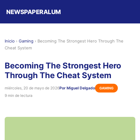
NEWSPAPERALUM
Inicio
›
Gaming
›
Becoming The Strongest Hero Through The
Cheat System
Becoming The Strongest Hero
Through The Cheat System
miércoles, 20 de mayo de 2026
Por Miguel Delgado
GAMING
9 min de lectura