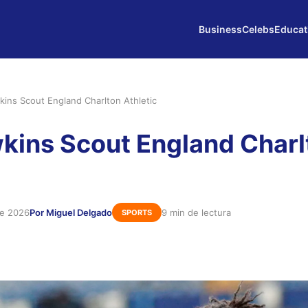
Business
Celebs
Educat
kins Scout England Charlton Athletic
kins Scout England Charl
de 2026
Por Miguel Delgado
9 min de lectura
SPORTS