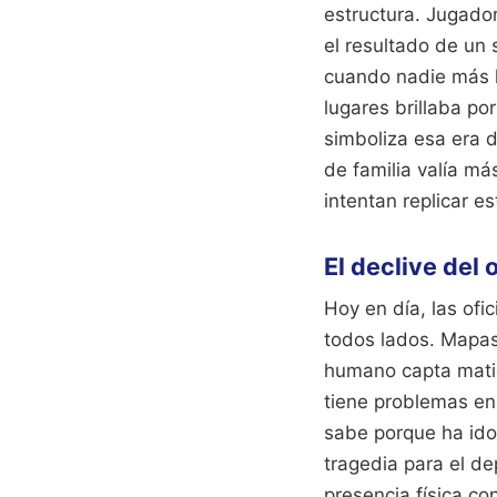
estructura. Jugado
el resultado de un 
cuando nadie más l
lugares brillaba po
simboliza esa era 
de familia valía m
intentan replicar e
El declive del 
Hoy en día, las ofi
todos lados. Mapas 
humano capta matic
tiene problemas en
sabe porque ha ido
tragedia para el de
presencia física c