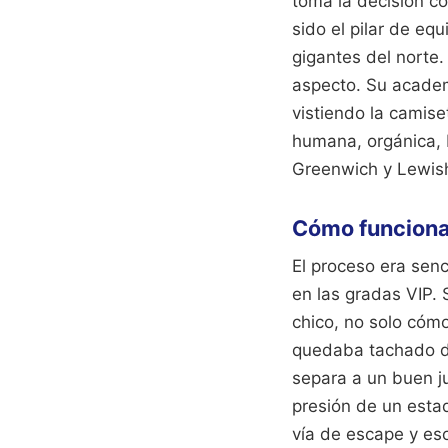
toma la decisión co
sido el pilar de eq
gigantes del norte.
aspecto. Su academ
vistiendo la camis
humana, orgánica, 
Greenwich y Lewis
Cómo funciona
El proceso era sen
en las gradas VIP.
chico, no solo cóm
quedaba tachado de
separa a un buen j
presión de un estad
vía de escape y es