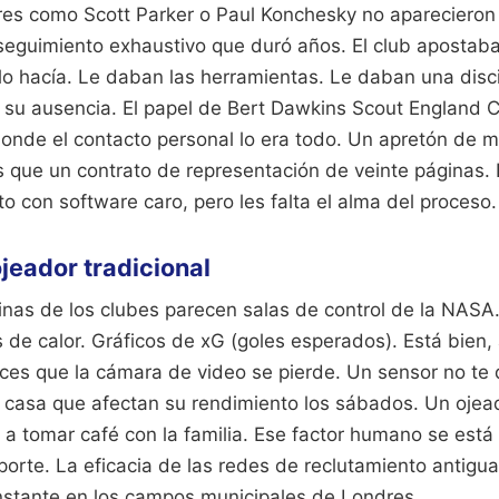
res como Scott Parker o Paul Konchesky no aparecieron
seguimiento exhaustivo que duró años. El club apostaba
o hacía. Le daban las herramientas. Le daban una disci
r su ausencia. El papel de Bert Dawkins Scout England C
donde el contacto personal lo era todo. Un apretón de 
ás que un contrato de representación de veinte páginas.
sto con software caro, pero les falta el alma del proceso.
ojeador tradicional
cinas de los clubes parecen salas de control de la NASA
de calor. Gráficos de xG (goles esperados). Está bien, 
es que la cámara de video se pierde. Un sensor no te d
 casa que afectan su rendimiento los sábados. Un ojead
 a tomar café con la familia. Ese factor humano se está
porte. La eficacia de las redes de reclutamiento antigua
onstante en los campos municipales de Londres.