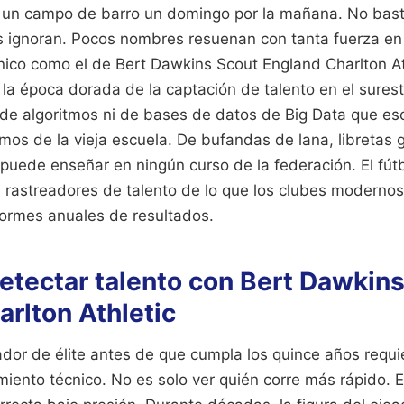
n un campo de barro un domingo por la mañana. No bast
s ignoran. Pocos nombres resuenan con tanta fuerza en l
ánico como el de Bert Dawkins Scout England Charlton A
 la época dorada de la captación de talento en el sures
e algoritmos ni de bases de datos de Big Data que es
mos de la vieja escuela. De bufandas de lana, libretas
 puede enseñar en ningún curso de la federación. El fút
rastreadores de talento de lo que los clubes modernos
formes anuales de resultados.
detectar talento con Bert Dawkin
rlton Athletic
gador de élite antes de que cumpla los quince años requ
miento técnico. No es solo ver quién corre más rápido. 