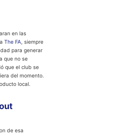
aran en las
la
The FA
, siempre
idad para generar
ca que no se
ó que el club se
ciera del momento.
oducto local.
out
ron de esa