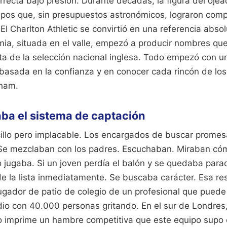
rrecta bajo presión. Durante décadas, la figura del ojea
uipos que, sin presupuestos astronómicos, lograron compe
 El Charlton Athletic se convirtió en una referencia abso
ia, situada en el valle, empezó a producir nombres que
eta de la selección nacional inglesa. Todo empezó con u
basada en la confianza y en conocer cada rincón de los 
ham.
ba el sistema de captación
cillo pero implacable. Los encargados de buscar prome
 Se mezclaban con los padres. Escuchaban. Miraban có
o jugaba. Si un joven perdía el balón y se quedaba par
 la lista inmediatamente. Se buscaba carácter. Esa resi
ugador de patio de colegio de un profesional que puede
io con 40.000 personas gritando. En el sur de Londres,
o imprime un hambre competitiva que este equipo supo c