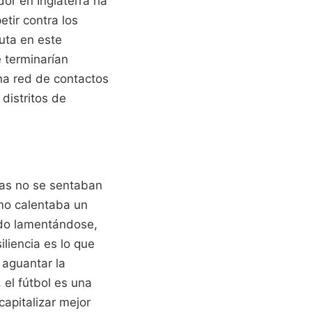
dor en Inglaterra ha
tir contra los
luta en este
 terminarían
na red de contactos
distritos de
sas no se sentaban
mo calentaba un
ado lamentándose,
liencia es lo que
 aguantar la
 el fútbol es una
apitalizar mejor