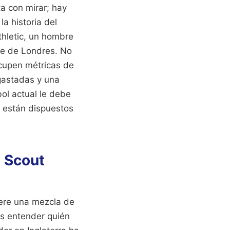
a con mirar; hay
a historia del
thletic, un hombre
te de Londres. No
cupen métricas de
 gastadas y una
bol actual le debe
 están dispuestos
s Scout
iere una mezcla de
Es entender quién