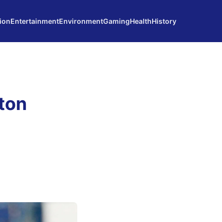
ion
Entertainment
Environment
Gaming
Health
History
ton