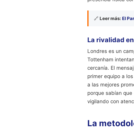
🔗
Leer más:
El Pa
La rivalidad en
Londres es un campo
Tottenham intenta
cercanía. El mensaj
primer equipo a los
a las mejores prome
porque sabían que e
vigilando con aten
La metodolo