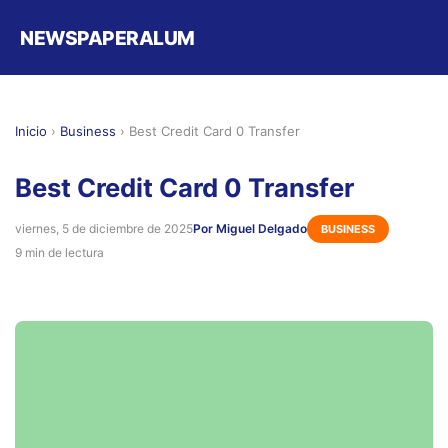
NEWSPAPERALUM
Inicio
›
Business
›
Best Credit Card 0 Transfer
Best Credit Card 0 Transfer
viernes, 5 de diciembre de 2025
Por Miguel Delgado
BUSINESS
9 min de lectura