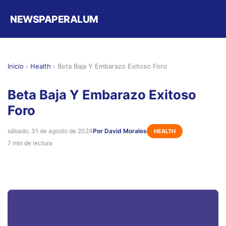
NEWSPAPERALUM
Inicio
›
Health
›
Beta Baja Y Embarazo Exitoso Foro
Beta Baja Y Embarazo Exitoso
Foro
sábado, 31 de agosto de 2024
Por David Morales
HEALTH
7 min de lectura