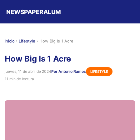
NEWSPAPERALUM
Inicio
›
Lifestyle
›
How Big Is 1 Acre
How Big Is 1 Acre
jueves, 11 de abril de 2024
Por Antonio Ramos
LIFESTYLE
11 min de lectura