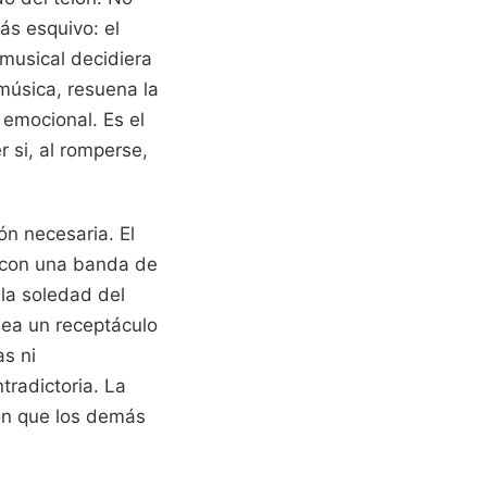
más esquivo: el
 musical decidiera
 música, resuena la
 emocional. Es el
r si, al romperse,
ón necesaria. El
e con una banda de
la soledad del
 sea un receptáculo
as ni
tradictoria. La
ión que los demás