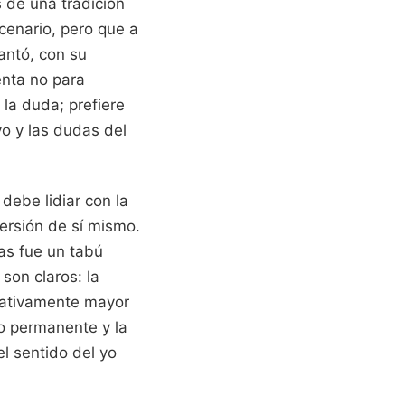
 de una tradición
cenario, pero que a
ntó, con su
enta no para
 la duda; prefiere
vo y las dudas del
ebe lidiar con la
versión de sí mismo.
as fue un tabú
son claros: la
icativamente mayor
co permanente y la
l sentido del yo