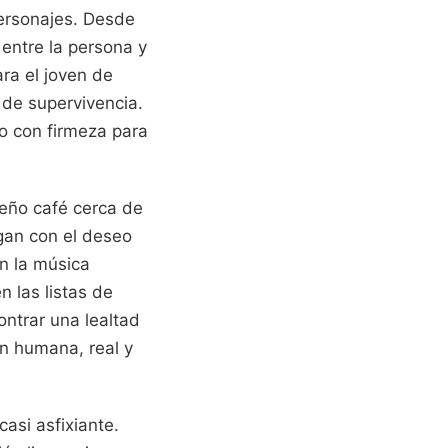
personajes. Desde
 entre la persona y
ara el joven de
 de supervivencia.
do con firmeza para
eño café cerca de
egan con el deseo
en la música
n las listas de
ontrar una lealtad
n humana, real y
asi asfixiante.