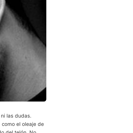
 ni las dudas.
a como el oleaje de
o del telón. No