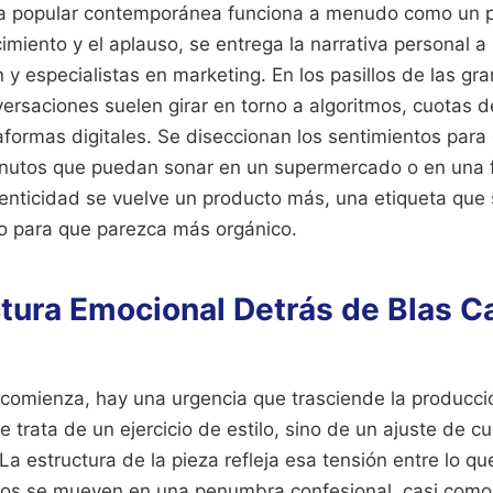
tura popular contemporánea funciona a menudo como un 
miento y el aplauso, se entrega la narrativa personal a
y especialistas en marketing. En los pasillos de las gr
ersaciones suelen girar en torno a algoritmos, cuotas d
formas digitales. Se diseccionan los sentimientos para 
nutos que puedan sonar en un supermercado o en una f
nticidad se vuelve un producto más, una etiqueta que 
o para que parezca más orgánico.
tura Emocional Detrás de Blas C
comienza, hay una urgencia que trasciende la producc
 trata de un ejercicio de estilo, sino de un ajuste de c
a estructura de la pieza refleja esa tensión entre lo qu
sos se mueven en una penumbra confesional, casi como