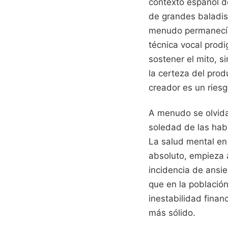
contexto español de
de grandes baladis
menudo permanecía
técnica vocal prodi
sostener el mito, s
la certeza del prod
creador es un ries
A menudo se olvida
soledad de las habi
La salud mental en
absoluto, empieza 
incidencia de ansi
que en la población
inestabilidad finan
más sólido.