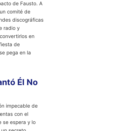
pacto de Fausto. A
 un comité de
andes discográficas
e radio y
convertirlos en
iesta de
se pega en la
antó Él No
ión impecable de
uentas con el
e se espera y lo
 un secreto