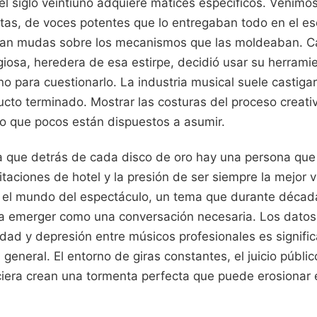
l siglo veintiuno adquiere matices específicos. Venimos
tas, de voces potentes que lo entregaban todo en el es
n mudas sobre los mecanismos que las moldeaban. Ca
giosa, heredera de esa estirpe, decidió usar su herrami
ino para cuestionarlo. La industria musical suele castigar
ucto terminado. Mostrar las costuras del proceso creati
go que pocos están dispuestos a asumir.
 que detrás de cada disco de oro hay una persona que d
taciones de hotel y la presión de ser siempre la mejor 
 el mundo del espectáculo, un tema que durante décad
a emerger como una conversación necesaria. Los datos 
edad y depresión entre músicos profesionales es signif
 general. El entorno de giras constantes, el juicio públi
ciera crean una tormenta perfecta que puede erosionar e