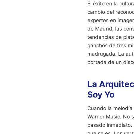
El éxito en la cul
cambio del reconoci
expertos en imagen 
de Madrid, las conv
tendencias de plata
ganchos de tres mi
madrugada. La aute
portada de un disc
La Arquitec
Soy Yo
Cuando la melodía 
Warner Music. No se
pasado inmediato. L
que se es. Los ver