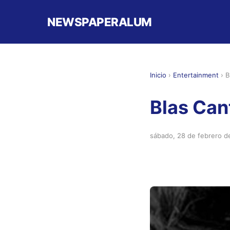
NEWSPAPERALUM
Inicio
›
Entertainment
›
B
Blas Can
sábado, 28 de febrero d