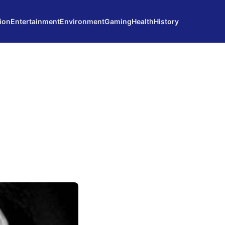
ion
Entertainment
Environment
Gaming
Health
History