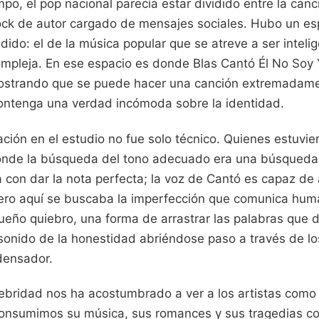
o, el pop nacional parecía estar dividido entre la canci
rock de autor cargado de mensajes sociales. Hubo un es
do: el de la música popular que se atreve a ser intelig
pleja. En ese espacio es donde Blas Cantó Él No Soy 
ostrando que se puede hacer una canción extremadame
ontenga una verdad incómoda sobre la identidad.
ción en el estudio no fue solo técnico. Quienes estuvie
onde la búsqueda del tono adecuado era una búsqueda 
 con dar la nota perfecta; la voz de Cantó es capaz de
 pero aquí se buscaba la imperfección que comunica hu
ueño quiebro, una forma de arrastrar las palabras que 
sonido de la honestidad abriéndose paso a través de lo
densador.
elebridad nos ha acostumbrado a ver a los artistas como
onsumimos su música, sus romances y sus tragedias co