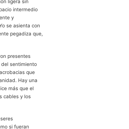
ón ligera sin
pacio intermedio
ente y
Yo se asienta con
nte pegadiza que,
ron presentes
del sentimiento
 acrobacias que
manidad. Hay una
dice más que el
s cables y los
 seres
mo si fueran