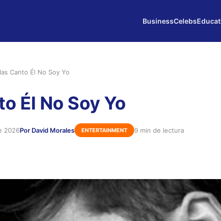
Business
Celebs
Educat
las Canto Él No Soy Yo
to Él No Soy Yo
e 2026
Por David Morales
9 min de lectura
ENTERTAINMENT