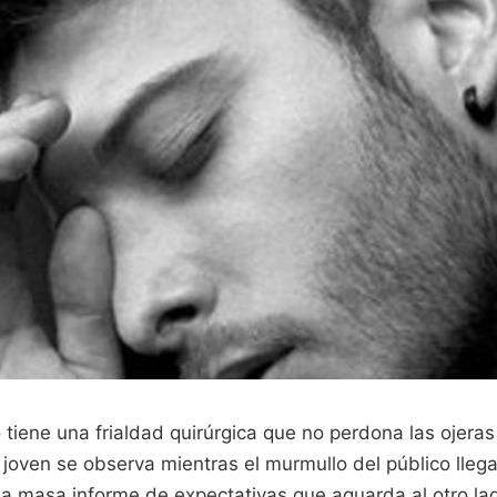
 tiene una frialdad quirúrgica que no perdona las ojeras
un joven se observa mientras el murmullo del público lleg
na masa informe de expectativas que aguarda al otro lad