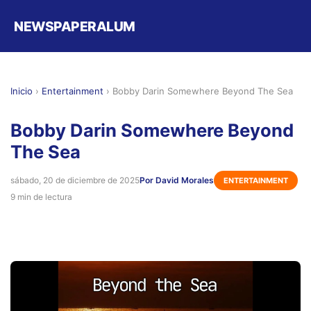
NEWSPAPERALUM
Inicio
›
Entertainment
›
Bobby Darin Somewhere Beyond The Sea
Bobby Darin Somewhere Beyond
The Sea
sábado, 20 de diciembre de 2025
Por David Morales
ENTERTAINMENT
9 min de lectura