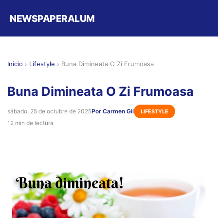
NEWSPAPERALUM
Inicio
›
Lifestyle
›
Buna Dimineata O Zi Frumoasa
Buna Dimineata O Zi Frumoasa
sábado, 25 de octubre de 2025
Por Carmen Gil
LIFESTYLE
12 min de lectura