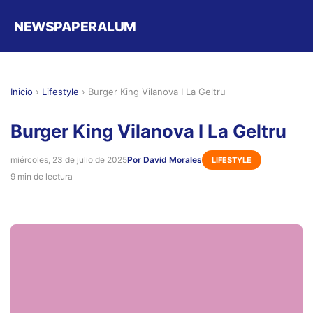
NEWSPAPERALUM
Inicio
›
Lifestyle
›
Burger King Vilanova I La Geltru
Burger King Vilanova I La Geltru
miércoles, 23 de julio de 2025
Por David Morales
LIFESTYLE
9 min de lectura