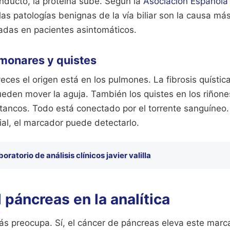
onducto, la proteína sube. Según la
Asociación Española
 las patologías benignas de la vía biliar son la causa má
das en pacientes asintomáticos.
monares y quistes
veces el origen está en los pulmones. La fibrosis quístic
ueden mover la aguja. También los quistes en los riñone
ancos. Todo está conectado por el torrente sanguíneo. 
ial, el marcador puede detectarlo.
boratorio de análisis clínicos javier valilla
l páncreas en la analítica
ás preocupa. Sí, el cáncer de páncreas eleva este mar