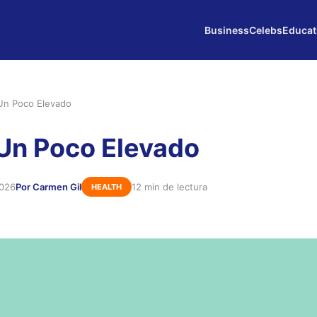
Business
Celebs
Educat
Un Poco Elevado
Un Poco Elevado
2026
Por Carmen Gil
12 min de lectura
HEALTH