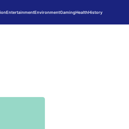
ion
Entertainment
Environment
Gaming
Health
History