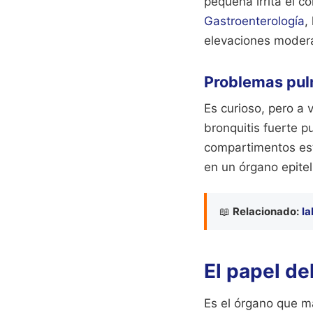
pequeña irrita el c
Gastroenterología
,
elevaciones modera
Problemas pul
Es curioso, pero a 
bronquitis fuerte p
compartimentos est
en un órgano epitel
📖
Relacionado:
la
El papel de
Es el órgano que m