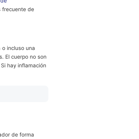
 de
s frecuente de
a o incluso una
s. El cuerpo no son
Si hay inflamación
cador de forma