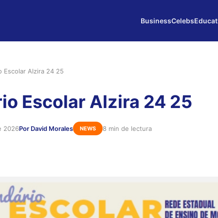
Business
Celebs
Educat
o Escolar Alzira 24 25
io Escolar Alzira 24 25
e 2026
Por David Morales
8 min de lectura
NEWS