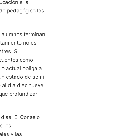
ucación a la
ido pedagógico los
s alumnos terminan
otamiento no es
tres. Si
ecuentes como
o actual obliga a
 un estado de semi-
 al día diecinueve
que profundizar
días. El Consejo
e los
les y las