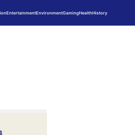
ion
Entertainment
Environment
Gaming
Health
History