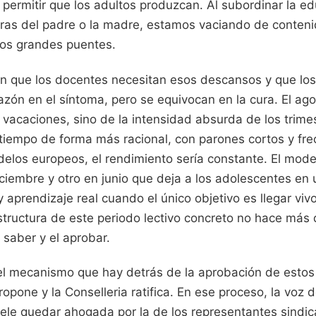
s permitir que los adultos produzcan. Al subordinar la ed
ras del padre o la madre, estamos vaciando de conten
los grandes puentes.
án que los docentes necesitan esos descansos y que lo
azón en el síntoma, pero se equivocan en la cura. El ag
e vacaciones, sino de la intensidad absurda de los trimes
 tiempo de forma más racional, con parones cortos y fr
elos europeos, el rendimiento sería constante. El model
diciembre y otro en junio que deja a los adolescentes en
 aprendizaje real cuando el único objetivo es llegar vivo
structura de este periodo lectivo concreto no hace más 
 saber y el aprobar.
l mecanismo que hay detrás de la aprobación de estos 
ropone y la Conselleria ratifica. En ese proceso, la voz d
le quedar ahogada por la de los representantes sindica