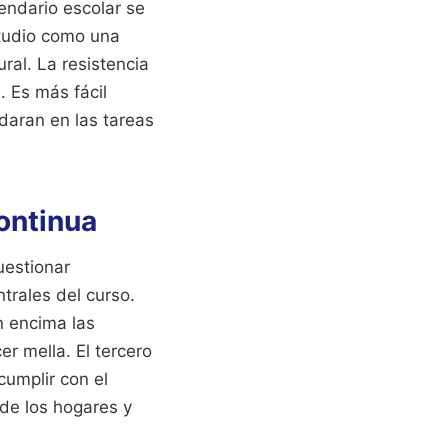
endario escolar se
tudio como una
ral. La resistencia
. Es más fácil
daran en las tareas
continua
uestionar
trales del curso.
n encima las
r mella. El tercero
cumplir con el
 de los hogares y