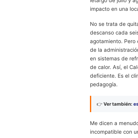
letargo de julio y
impacto en una loc
No se trata de quit
descanso cada seis 
agotamiento. Pero c
de la administració
en sistemas de ref
de calor. Así, el C
deficiente. Es el cl
pedagogía.
👉
Ver también:
es
Me dicen a menudo q
incompatible con u