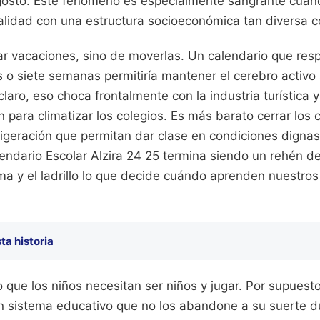
 agosto. Este fenómeno es especialmente sangrante cuand
alidad con una estructura socioeconómica tan diversa c
ar vacaciones, sino de moverlas. Un calendario que resp
o siete semanas permitiría mantener el cerebro activo s
laro, eso choca frontalmente con la industria turística 
n para climatizar los colegios. Es más barato cerrar los c
rigeración que permitan dar clase en condiciones digna
alendario Escolar Alzira 24 25 termina siendo un rehén de
ima y el ladrillo lo que decide cuándo aprenden nuestros 
ta historia
ue los niños necesitan ser niños y jugar. Por supuesto
n sistema educativo que no los abandone a su suerte d