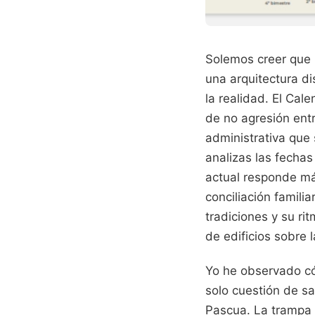
Solemos creer que l
una arquitectura d
la realidad. El Cal
de no agresión entr
administrativa que 
analizas las fechas
actual responde más
conciliación famili
tradiciones y su rit
de edificios sobre 
Yo he observado cóm
solo cuestión de s
Pascua. La trampa r