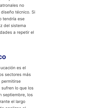
patronales no
 diseño técnico. Si
o tendría ese
ez del sistema
dades a repetir el
co
ducación es el
los sectores más
 permitirse
 sufren lo que los
en septiembre, los
nte el largo