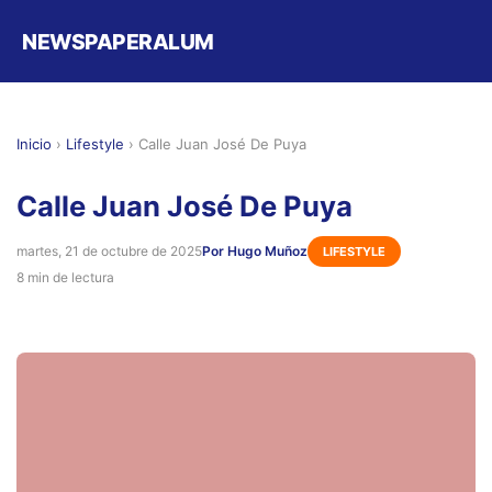
NEWSPAPERALUM
Inicio
›
Lifestyle
›
Calle Juan José De Puya
Calle Juan José De Puya
martes, 21 de octubre de 2025
Por Hugo Muñoz
LIFESTYLE
8 min de lectura