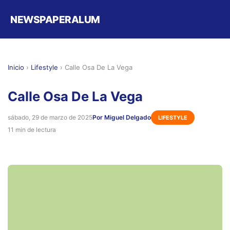
NEWSPAPERALUM
Inicio
›
Lifestyle
›
Calle Osa De La Vega
Calle Osa De La Vega
sábado, 29 de marzo de 2025
Por Miguel Delgado
LIFESTYLE
11 min de lectura