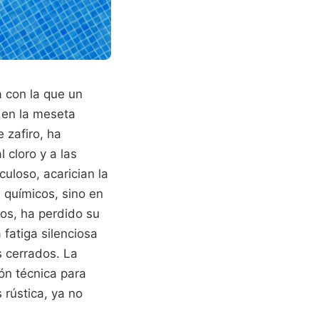
a con la que un
 en la meseta
 zafiro, ha
 cloro y a las
uloso, acarician la
s químicos, sino en
nos, ha perdido su
 fatiga silenciosa
s cerrados. La
ión técnica para
 rústica, ya no