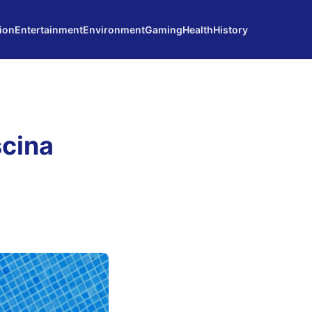
ion
Entertainment
Environment
Gaming
Health
History
scina