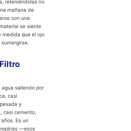
a, reteniéndolas no
n una mañana de
iarse con una
material se siente
e medida que el ojo
 sumergirse.
Filtro
l agua saliendo por
ca, casi
 pesada y
s, casi cemento,
 años. Es un
s crepinas —esos