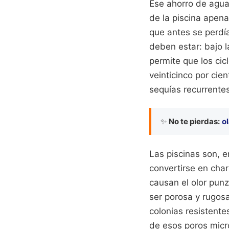
Ese ahorro de agua 
de la piscina apena
que antes se perdí
deben estar: bajo l
permite que los ci
veinticinco por cie
sequías recurrentes
✨
No te pierdas:
o
Las piscinas son, 
convertirse en cha
causan el olor punza
ser porosa y rugosa
colonias resistente
de esos poros micro