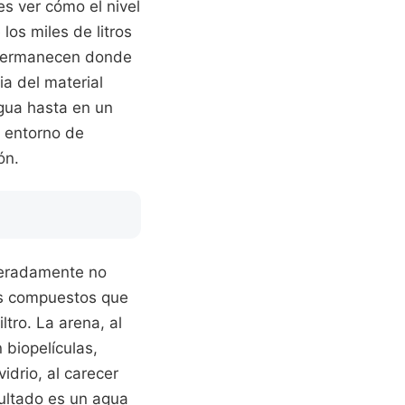
es ver cómo el nivel
os miles de litros
 permanecen donde
ia del material
gua hasta en un
n entorno de
ón.
speradamente no
os compuestos que
ltro. La arena, al
 biopelículas,
idrio, al carecer
sultado es un agua