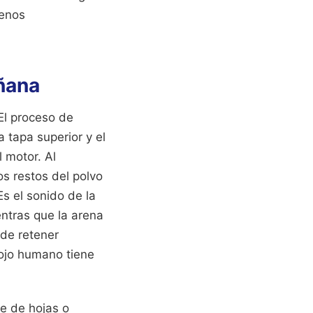
menos
añana
 El proceso de
a tapa superior y el
l motor. Al
os restos del polvo
Es el sonido de la
entras que la arena
ede retener
rojo humano tiene
re de hojas o