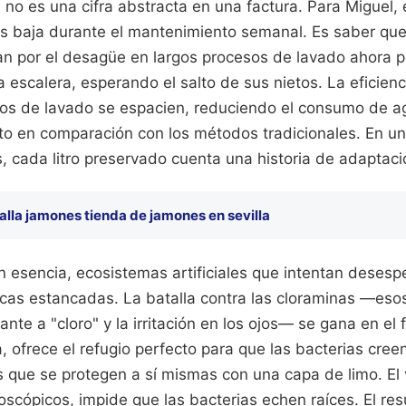
no es una cifra abstracta en una factura. Para Miguel, 
s baja durante el mantenimiento semanal. Es saber que l
an por el desagüe en largos procesos de lavado ahora
a escalera, esperando el salto de sus nietos. La eficienc
clos de lavado se espacien, reduciendo el consumo de a
nto en comparación con los métodos tradicionales. En u
, cada litro preservado cuenta una historia de adaptaci
lalla jamones tienda de jamones en sevilla
en esencia, ecosistemas artificiales que intentan dese
rcas estancadas. La batalla contra las cloraminas —es
nte a "cloro" y la irritación en los ojos— se gana en el fi
, ofrece el refugio perfecto para que las bacterias creen
s que se protegen a sí mismas con una capa de limo. El v
scópicos, impide que las bacterias echen raíces. El re