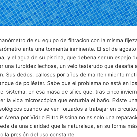
anómetro de su equipo de filtración con la misma fijez
barómetro ante una tormenta inminente. El sol de agosto
, y el agua de su piscina, que debería ser un espejo de
una turbidez lechosa, un velo testarudo que desafía al
n. Sus dedos, callosos por años de mantenimiento metic
 tanque de poliéster. Sabe que el problema no está en lo
l sistema, en esa masa de sílice que, tras cinco invier
r la vida microscópica que enturbia el baño. Existe una
eológicos cuando se ven forzados a trabajar en circuito
 Arena por Vidrio Filtro Piscina no es solo una reparac
eda de una claridad que la naturaleza, en su forma más
o la presión del uso constante.