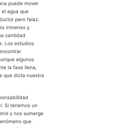
Luna puede mover
 el agua que
uctor pero falaz.
es inmenso y
na cantidad
e. Los estudios
 encontrar
 aunque algunos
te la fase llena,
e que dicta nuestra
ponsabilidad
al. Si tenemos un
ontrol y nos sumerge
 fenómeno que