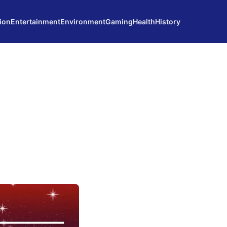
ion
Entertainment
Environment
Gaming
Health
History