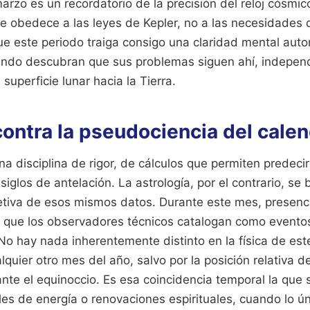
rzo es un recordatorio de la precisión del reloj cósmi
e obedece a las leyes de Kepler, no a las necesidades 
e este periodo traiga consigo una claridad mental auto
ndo descubran que sus problemas siguen ahí, indepen
a superficie lunar hacia la Tierra.
contra la pseudociencia del calen
a disciplina de rigor, de cálculos que permiten predecir
siglos de antelación. La astrología, por el contrario, se 
jetiva de esos mismos datos. Durante este mes, presen
 que los observadores técnicos catalogan como eventos
No hay nada inherentemente distinto en la física de est
uier otro mes del año, salvo por la posición relativa d
ante el equinoccio. Es esa coincidencia temporal la que 
les de energía o renovaciones espirituales, cuando lo ú