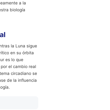
neamente a la
stra biología
al
ntras la Luna sigue
ítico en su órbita
ur es lo que
 por el cambio real
stema circadiano se
se de la influencia
logía.