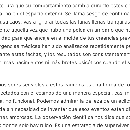
te jura que su comportamiento cambia durante estos ci
ía, no en el espacio exterior. Se llama sesgo de confirma
ausa caos, vas a ignorar todas las lunas llenas tranquila
ente aquella vez que hubo una pelea en un bar o que no
ealidad para que encaje en el molde de tus creencias prev
rgencias médicas han sido analizados repetidamente par
ante estas fechas, y los resultados son consistentemen
i más nacimientos ni más brotes psicóticos cuando el sa
os seres sensibles a estos cambios es una forma de r
nectados con el cosmos de una manera especial, casi mí
a, no funcional. Podemos admirar la belleza de un eclip
a sin necesidad de inventar que esos eventos están d
ones amorosas. La observación científica nos dice que 
 donde solo hay ruido. Es una estrategia de supervivenc