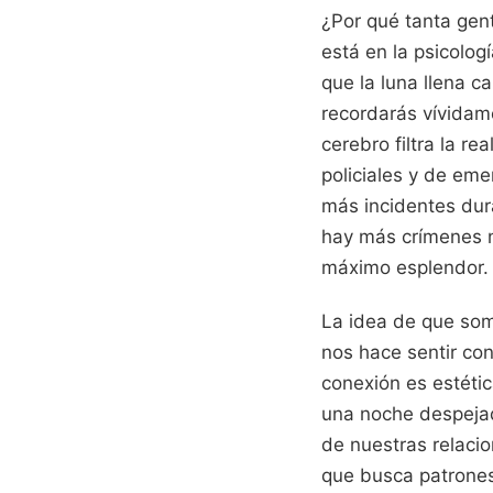
¿Por qué tanta gen
está en la psicolog
que la luna llena c
recordarás vívidam
cerebro filtra la r
policiales y de eme
más incidentes dur
hay más crímenes n
máximo esplendor.
La idea de que som
nos hace sentir co
conexión es estétic
una noche despejad
de nuestras relaci
que busca patrones