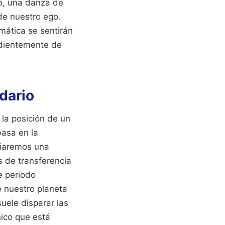
co, una danza de
de nuestro ego.
mática se sentirán
dientemente de
dario
 la posición de un
basa en la
ciaremos una
 de transferencia
e periodo
e nuestro planeta
suele disparar las
nico que está