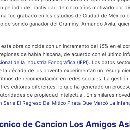
un periodo de inactividad de cinco años motivado por d
tema fue grabado en los estudios de Ciudad de México ba
ero de sonido ganador del Grammy, Armando Ávila, quien 
 esta obra coincide con un incremento del
15%
en el co
regiones de habla hispana, de acuerdo con el último in
ional de la Industria Fonográfica (IFPI)
. Los datos secto
e la década de los noventa experimentan un resurgimie
ritmos de recomendación en redes sociales. La gestión 
 tres editoras diferentes, lo que ha generado un proceso
autoridades de propiedad intelectual.
En similares nove
 Serie El Regreso Del Mítico Pirata Que Marcó La Infanc
cnico de Cancion Los Amigos As