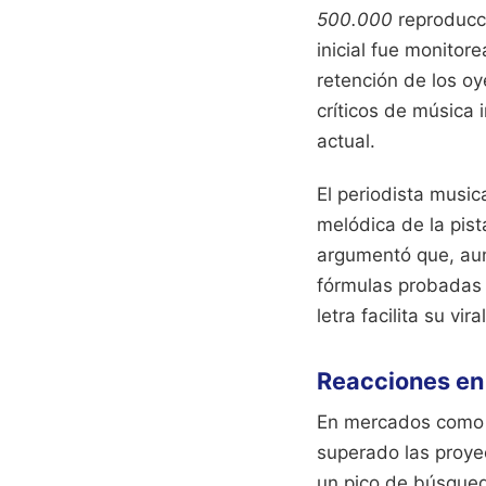
500.000
reproducci
inicial fue monitor
retención de los o
críticos de música 
actual.
El periodista musi
melódica de la pis
argumentó que, aun
fórmulas probadas c
letra facilita su vi
Reacciones en
En mercados como E
superado las proyec
un pico de búsqued