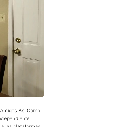
os Amigos Asi Como
independiente
 a las plataformas