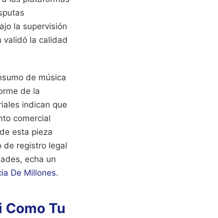
isputas
jo la supervisión
validó la calidad
nsumo de música
forme de la
riales indican que
nto comercial
de esta pieza
 de registro legal
dades, echa un
ia De Millones
.
i Como Tu