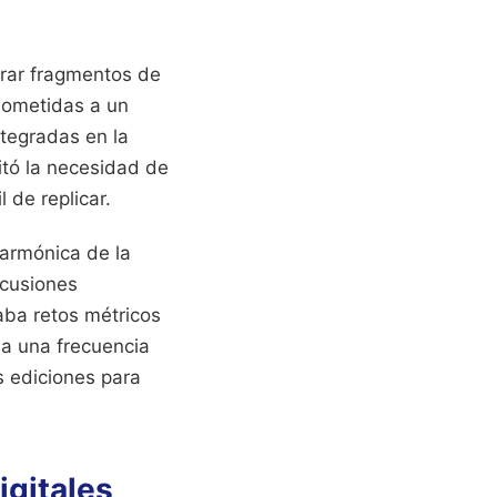
urar fragmentos de
sometidas a un
ntegradas en la
itó la necesidad de
l de replicar.
larmónica de la
rcusiones
aba retos métricos
 a una frecuencia
s ediciones para
igitales