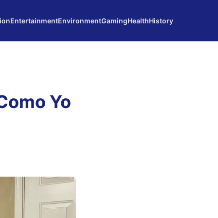
ion
Entertainment
Environment
Gaming
Health
History
 Como Yo