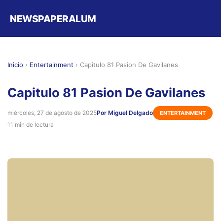
NEWSPAPERALUM
Inicio
›
Entertainment
›
Capitulo 81 Pasion De Gavilanes
Capitulo 81 Pasion De Gavilanes
miércoles, 27 de agosto de 2025
Por Miguel Delgado
ENTERTAINMENT
11 min de lectura