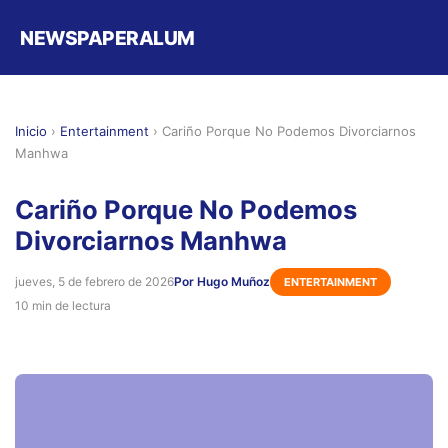
NEWSPAPERALUM
Inicio
›
Entertainment
›
Cariño Porque No Podemos Divorciarnos
Manhwa
Cariño Porque No Podemos
Divorciarnos Manhwa
jueves, 5 de febrero de 2026
Por Hugo Muñoz
ENTERTAINMENT
10 min de lectura