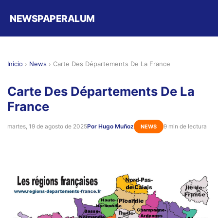
NEWSPAPERALUM
Inicio
›
News
›
Carte Des Départements De La France
Carte Des Départements De La
France
martes, 19 de agosto de 2025
Por Hugo Muñoz
9 min de lectura
NEWS