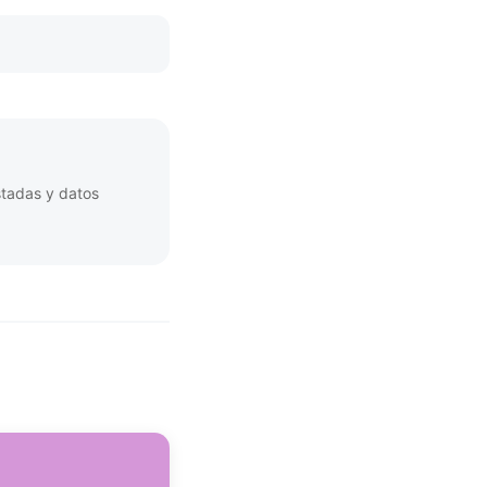
stadas y datos