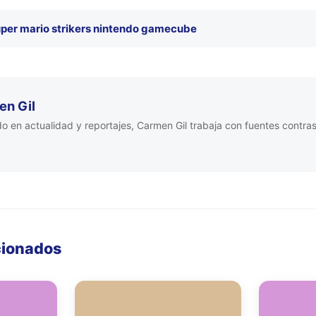
per mario strikers nintendo gamecube
n Gil
o en actualidad y reportajes, Carmen Gil trabaja con fuentes contra
cionados