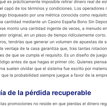
qué es prácticamente imposible retirar dinero real de e
el capó de los términos y condiciones. Los operadores 
uego bloqueado por una métrica conocida como requisito
a cantidad mediante un Casino España Bono Sin Deposit
 ese monto una cantidad ingente de veces, a menudo ent
lor original, en un plazo de tiempo ridículamente corto.
uros, tendrías que generar un volumen de apuestas de s
 ventaja de la casa garantiza que, tras tantas rotacion
s de que se cumpla el requisito. Es un diseño de juego
código antes de que hagas el primer clic. Quienes piens
ma suelen olvidar que el sistema fue escrito por matem
 que la probabilidad siempre juegue a favor de la empr
ía de la pérdida recuperable
estas promociones no reside en que pierdas el dinero reg