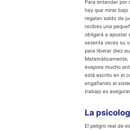
Para entender por 
hay que mirar bajo 
regalan saldo de j
recibes una pequeñ
obligará a apostar
sesenta veces su va
para liberar diez e
Matemáticamente, la
evapore mucho ante
está escrito en el 
engañando al siste
trabajo es asegurar
La psicolog
El peligro real de 