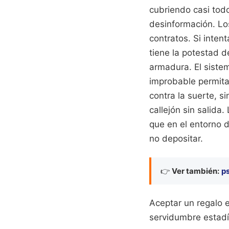
cubriendo casi todo
desinformación. Lo
contratos. Si intent
tiene la potestad 
armadura. El siste
improbable permita 
contra la suerte, s
callejón sin salida
que en el entorno d
no depositar.
👉
Ver también:
ps
Aceptar un regalo e
servidumbre estadí