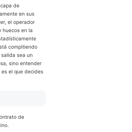
a capa de
itamente en sus
ver, el operador
y huecos en la
stadísticamente
está compitiendo
 salida sea un
osa, sino entender
s es el que decides
contrato de
ino.