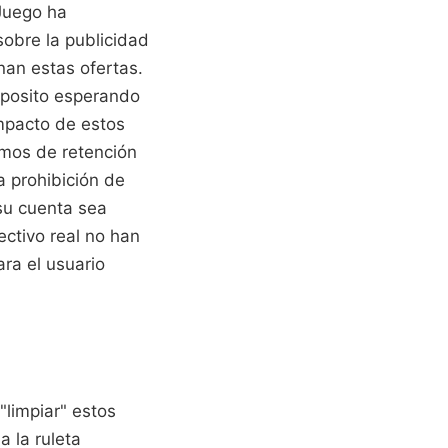
 Juego ha
sobre la publicidad
nan estas ofertas.
posito esperando
impacto de estos
itmos de retención
 prohibición de
 su cuenta sea
ectivo real no han
ra el usuario
"limpiar" estos
 la ruleta