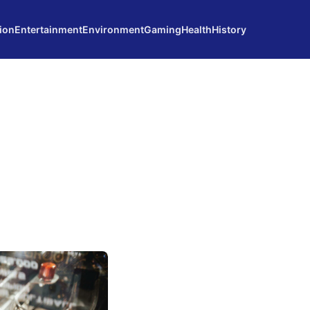
ion
Entertainment
Environment
Gaming
Health
History