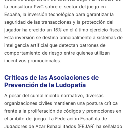
la consultora PwC sobre el sector del juego en
España, la inversión tecnológica para garantizar la
seguridad de las transacciones y la protección del
jugador ha crecido un
15%
en el último ejercicio fiscal.
Esta inversión se destina principalmente a sistemas de
inteligencia artificial que detectan patrones de
comportamiento de riesgo entre quienes utilizan
incentivos promocionales.
Críticas de las Asociaciones de
Prevención de la Ludopatía
A pesar del cumplimiento normativo, diversas
organizaciones civiles mantienen una postura crítica
frente a la proliferación de códigos y promociones en
el ámbito del juego. La Federación Española de
Jugadores de Azar Rehabilitados (FEJAR) ha señalado