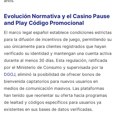
años.
Evolución Normativa y el Casino Pause
and Play Código Promocional
El marco legal español establece condiciones estrictas
para la difusión de incentivos de juego, permitiendo su
uso únicamente para clientes registrados que hayan
verificado su identidad y mantengan una cuenta activa
durante al menos 30 días. Esta regulación, ratificada
por el Ministerio de Consumo y supervisada por la
DGOJ
, eliminó la posibilidad de ofrecer bonos de
bienvenida captatorios para nuevos usuarios en
medios de comunicación masivos. Las plataformas
han tenido que reorientar su oferta hacia programas
de lealtad y códigos específicos para usuarios ya
existentes en sus bases de datos verificadas.