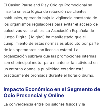
El Casino Pause and Play Código Promocional se
inserta en esta lógica de retención de clientes
habituales, operando bajo la vigilancia constante de
los organismos reguladores para evitar el acceso de
colectivos vulnerables. La Asociación Española de
Juego Digital (Jdigital) ha manifestado que el
cumplimiento de estas normas es absoluto por parte
de los operadores con licencia estatal. La
organización subraya que las promociones internas
son el principal motor para mantener la actividad en
un entorno donde la publicidad exterior está
prácticamente prohibida durante el horario diurno.
Impacto Económico en el Segmento de
Ocio Presencial y Online
La convergencia entre los salones físicos y la