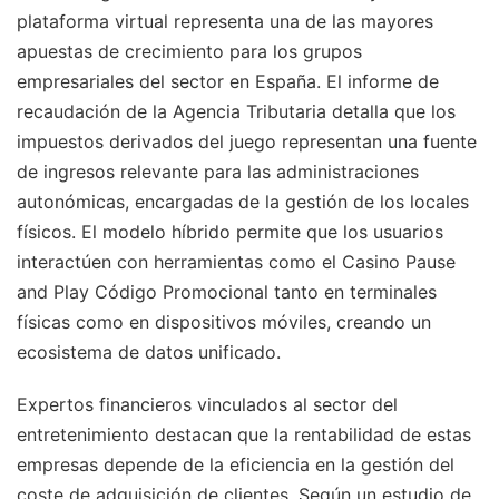
plataforma virtual representa una de las mayores
apuestas de crecimiento para los grupos
empresariales del sector en España. El informe de
recaudación de la Agencia Tributaria detalla que los
impuestos derivados del juego representan una fuente
de ingresos relevante para las administraciones
autonómicas, encargadas de la gestión de los locales
físicos. El modelo híbrido permite que los usuarios
interactúen con herramientas como el Casino Pause
and Play Código Promocional tanto en terminales
físicas como en dispositivos móviles, creando un
ecosistema de datos unificado.
Expertos financieros vinculados al sector del
entretenimiento destacan que la rentabilidad de estas
empresas depende de la eficiencia en la gestión del
coste de adquisición de clientes. Según un estudio de