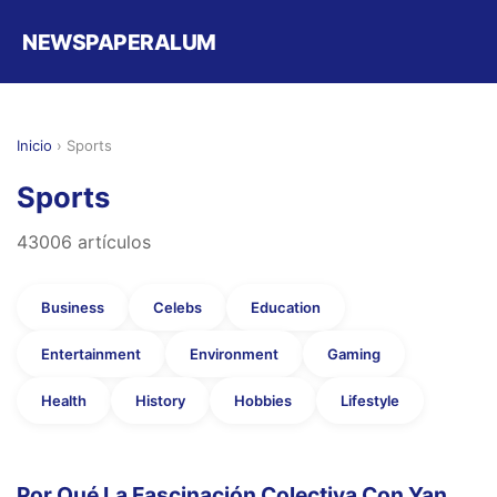
NEWSPAPERALUM
Inicio
›
Sports
Sports
43006 artículos
Business
Celebs
Education
Entertainment
Environment
Gaming
Health
History
Hobbies
Lifestyle
Por Qué La Fascinación Colectiva Con Yan