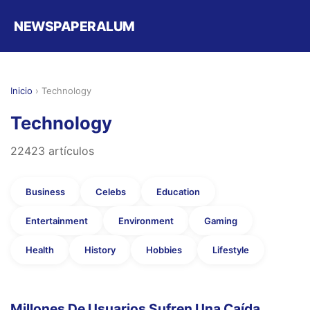
NEWSPAPERALUM
Inicio
›
Technology
Technology
22423 artículos
Business
Celebs
Education
Entertainment
Environment
Gaming
Health
History
Hobbies
Lifestyle
Millones De Usuarios Sufren Una Caída