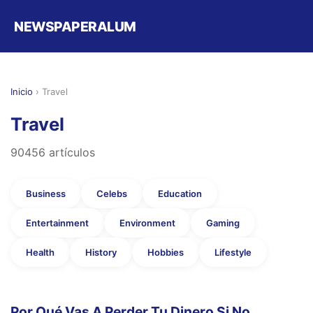
NEWSPAPERALUM
Inicio
›
Travel
Travel
90456 artículos
Business
Celebs
Education
Entertainment
Environment
Gaming
Health
History
Hobbies
Lifestyle
Por Qué Vas A Perder Tu Dinero Si No