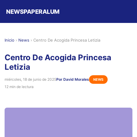
NEWSPAPERALUM
Inicio
›
News
›
Centro De Acogida Princesa Letizia
Centro De Acogida Princesa
Letizia
miércoles, 18 de junio de 2025
Por David Morales
NEWS
12 min de lectura