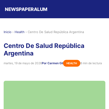
NEWSPAPERALUM
Inicio
›
Health
›
Centro De Salud República Argentina
Centro De Salud República
Argentina
martes, 19 de mayo de 2026
Por Carmen Gil
8 min de lectura
HEALTH